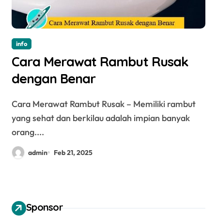
info
Cara Merawat Rambut Rusak
dengan Benar
Cara Merawat Rambut Rusak – Memiliki rambut
yang sehat dan berkilau adalah impian banyak
orang....
admin
Feb 21, 2025
Sponsor