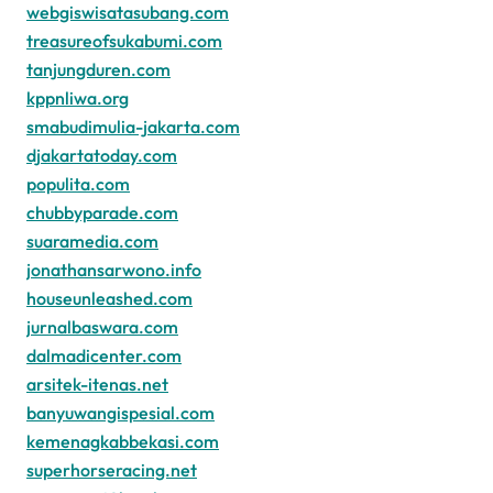
webgiswisatasubang.com
treasureofsukabumi.com
tanjungduren.com
kppnliwa.org
smabudimulia-jakarta.com
djakartatoday.com
populita.com
chubbyparade.com
suaramedia.com
jonathansarwono.info
houseunleashed.com
jurnalbaswara.com
dalmadicenter.com
arsitek-itenas.net
banyuwangispesial.com
kemenagkabbekasi.com
superhorseracing.net