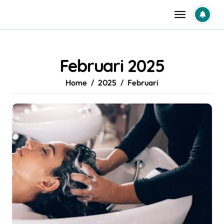
Skip
to
content
Februari 2025
Home
2025
Februari