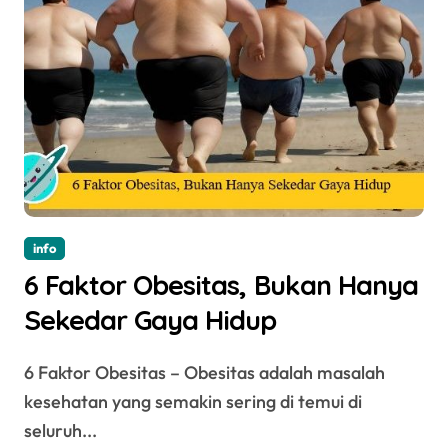
info
6 Faktor Obesitas, Bukan Hanya
Sekedar Gaya Hidup
6 Faktor Obesitas – Obesitas adalah masalah
kesehatan yang semakin sering di temui di
seluruh...