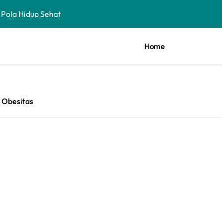
 Pola Hidup Sehat
an Wajah dan Rambut Secara Alami
Home
i Anda yang Hobi Makan
s Kusut
Alami
r Obesitas
dan Dengan Cepat dan Aman
dan Gatal Secara Alami
al Bagi Pencinta Makanan Lezat