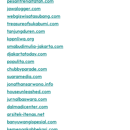
pesantrenalfatah.com
jawalogger.com
webgiswisatasubang.com
treasureofsukabumi.com
tanjungduren.com
kppnliwa.org
smabudimulia-jakarta.com
djakartatoday.com
populita.com
chubbyparade.com
suaramedia.com
jonathansarwono.info
houseunleashed.com
jurnalbaswara.com
dalmadicenter.com
arsitek-itenas.net
banyuwangispesial.com
kemenagkabbekasi.com