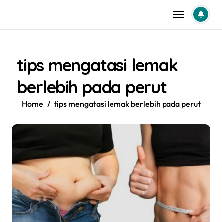
Skip
to
content
tips mengatasi lemak
berlebih pada perut
Home
tips mengatasi lemak berlebih pada perut