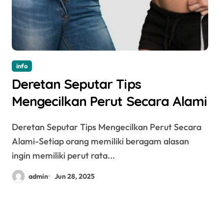
info
Deretan Seputar Tips
Mengecilkan Perut Secara Alami
Deretan Seputar Tips Mengecilkan Perut Secara
Alami-Setiap orang memiliki beragam alasan
ingin memiliki perut rata...
admin
Jun 28, 2025