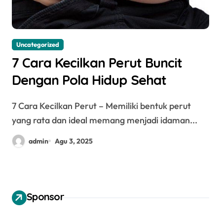
Uncategorized
7 Cara Kecilkan Perut Buncit
Dengan Pola Hidup Sehat
7 Cara Kecilkan Perut – Memiliki bentuk perut
yang rata dan ideal memang menjadi idaman...
admin
Agu 3, 2025
Sponsor