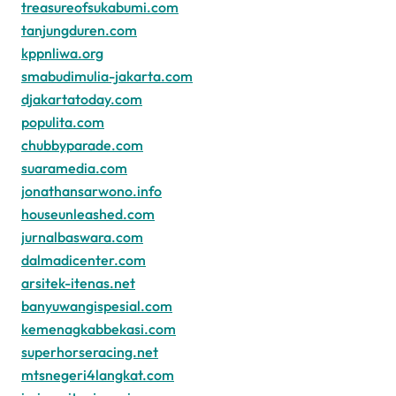
treasureofsukabumi.com
tanjungduren.com
kppnliwa.org
smabudimulia-jakarta.com
djakartatoday.com
populita.com
chubbyparade.com
suaramedia.com
jonathansarwono.info
houseunleashed.com
jurnalbaswara.com
dalmadicenter.com
arsitek-itenas.net
banyuwangispesial.com
kemenagkabbekasi.com
superhorseracing.net
mtsnegeri4langkat.com