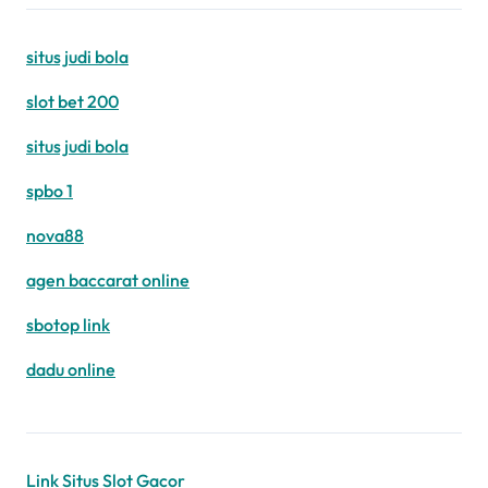
situs judi bola
slot bet 200
situs judi bola
spbo 1
nova88
agen baccarat online
sbotop link
dadu online
Link Situs Slot Gacor