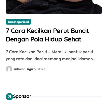
Uncategorized
7 Cara Kecilkan Perut Buncit
Dengan Pola Hidup Sehat
7 Cara Kecilkan Perut – Memiliki bentuk perut
yang rata dan ideal memang menjadi idaman...
admin
Agu 3, 2025
Sponsor