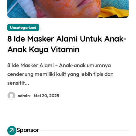
Uncategorized
8 Ide Masker Alami Untuk Anak-
Anak Kaya Vitamin
8 Ide Masker Alami – Anak-anak umumnya
cenderung memiliki kulit yang lebih tipis dan
sensitif...
admin
Mei 20, 2025
Sponsor