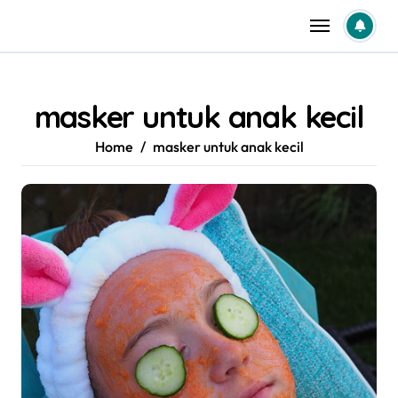
Skip
to
content
masker untuk anak kecil
Home
masker untuk anak kecil