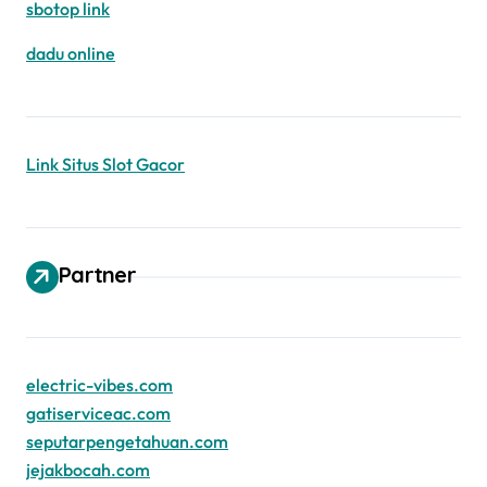
sbotop link
dadu online
Link Situs Slot Gacor
Partner
electric-vibes.com
gatiserviceac.com
seputarpengetahuan.com
jejakbocah.com