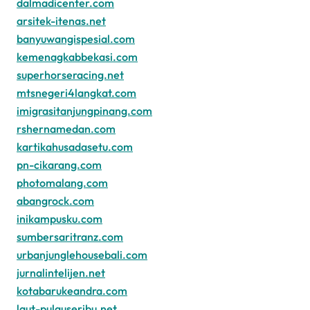
dalmadicenter.com
arsitek-itenas.net
banyuwangispesial.com
kemenagkabbekasi.com
superhorseracing.net
mtsnegeri4langkat.com
imigrasitanjungpinang.com
rshernamedan.com
kartikahusadasetu.com
pn-cikarang.com
photomalang.com
abangrock.com
inikampusku.com
sumbersaritranz.com
urbanjunglehousebali.com
jurnalintelijen.net
kotabarukeandra.com
laut-pulauseribu.net