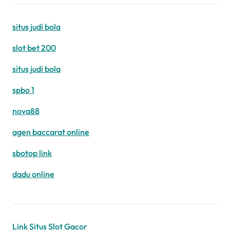
situs judi bola
slot bet 200
situs judi bola
spbo 1
nova88
agen baccarat online
sbotop link
dadu online
Link Situs Slot Gacor