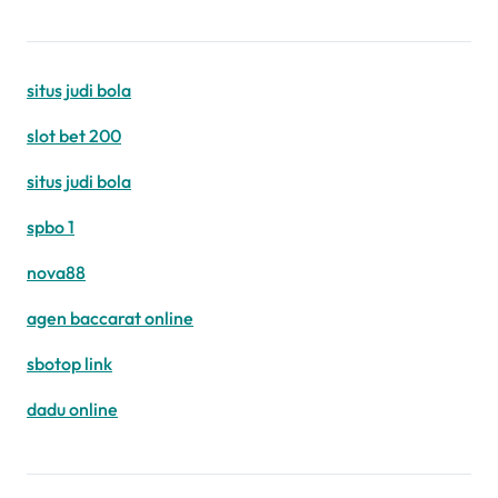
situs judi bola
slot bet 200
situs judi bola
spbo 1
nova88
agen baccarat online
sbotop link
dadu online